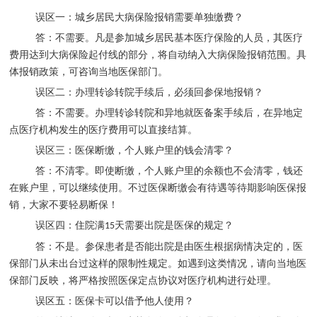
误区一：城乡居民大病保险报销需要单独缴费？
答：不需要。凡是参加城乡居民基本医疗保险的人员，其医疗
费用达到大病保险起付线的部分，将自动纳入大病保险报销范围。具
体报销政策，可咨询当地医保部门。
误区二：办理转诊转院手续后，必须回参保地报销？
答：不需要。办理转诊转院和异地就医备案手续后，在异地定
点医疗机构发生的医疗费用可以直接结算。
误区三：医保断缴，个人账户里的钱会清零？
答：不清零。即使断缴，个人账户里的余额也不会清零，钱还
在账户里，可以继续使用。不过医保断缴会有待遇等待期影响医保报
销，大家不要轻易断保！
误区四：住院满
天需要出院是医保的规定？
15
答：不是。参保患者是否能出院是由医生根据病情决定的，医
保部门从未出台过这样的限制性规定。如遇到这类情况，请向当地医
保部门反映，将严格按照医保定点协议对医疗机构进行处理。
误区五：医保卡可以借予他人使用？