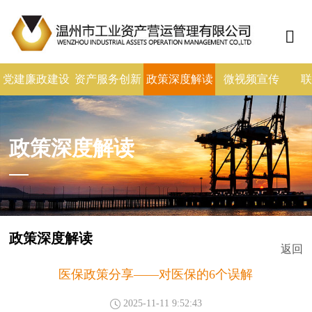
党建廉政建设
资产服务创新
政策深度解读
微视频宣传
联
政策深度解读
政策深度解读
返回
医保政策分享——对医保的6个误解
2025-11-11 9:52:43