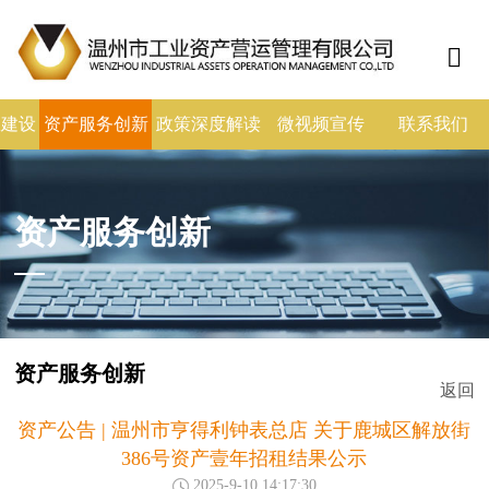
政建设
资产服务创新
政策深度解读
微视频宣传
联系我们
资产服务创新
资产服务创新
返回
资产公告 | 温州市亨得利钟表总店 关于鹿城区解放街
386号资产壹年招租结果公示
2025-9-10 14:17:30