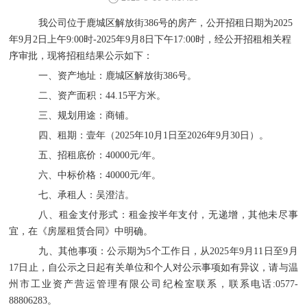
我公司位于
鹿城区解放街
386号
的房产，公开招租日期为
202
5
年
9
月
2
日上午
9:00时-202
5
年
9
月
8日
下午
17:00时，经公开招租相关程
序审批，现将招租结果公示如下：
一、资产地址：鹿城区解放街
386号。
二、资产面积：
44.15平方米。
三、规划用途：商铺。
四、租期：壹年（
2025年10月1日至2026年9月30日）。
五、招租底价：
40000元/年。
六、中标价格：
40000元/年。
七、承租人：吴澄洁。
八、租金支付形式：租金按半年支付，无递增
，
其他未尽事
宜，在《房屋租赁合同》中明确。
九、其他事项：
公示期为
5个工作日，
从
2025年9月11日至9月
17日止，自公示之日起有关单位和个人对公示事项如有异议，请与
温
州市工业资产营运管理有限公司纪检室
联系
，联系电话
:0577-
88806283。