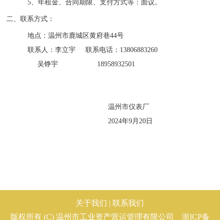
5
、年租金、合同期限、支付方式等：面议。
二、联系方式：
地点：温州市
鹿城区黄府巷
44号
联系人：
李立宇
联系电话：
13806883260
吴铮宇
18958932501
温州市
仪表厂
2024年
9
月
20
日
关于我们
|
联系我们
版权所有 (C) 温州市工业资产营运管理有限公司 浙ICP备